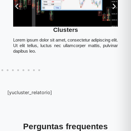
Clusters
Lorem ipsum dolor sit amet, consectetur adipiscing elit.
it.
Lo
Ut elit tellus, luctus nec ullamcorper mattis, pulvinar
nar
Ut
dapibus leo.
da
[yucluster_relatorio]
Perguntas frequentes